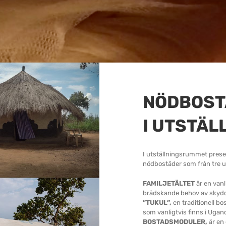
NÖDBOST
I
UTSTÄL
I utställningsrummet present
nödbostäder som från tre u
FAMILJETÄLTET
är en van
brådskande behov av skyd
”TUKUL”,
en traditionell b
som vanligtvis finns i Ugand
BOSTADSMODULER,
är en