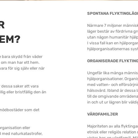
SPONTANA FLYKTINGLÄG
R
Närmare 7 miljoner människo
läger består av fördrivna g
HEM?
utan någon humanitär hjälp.
I vissa fall kan en hjälporg
hjälporganisationernas syst
te bara skydd från väder
ORGANISERADE FLYKTIN
m om man har ett hem.
a för sig själv eller när
Ungefär lika många människo
hjälporganisationer. Organis
med vatten- och elförsörjni
 dessa saker att vara
hälsovård. Ibland är dessa 
lig eller bristfällig den än
till de omgivande områdena
in och ut ur lägren blir väld
r nödbostäder som det
VÄRDFAMILJER
Majoriteten av alla flyktinga
rganisation eller
etnisk eller religiös relation 
d med naturkatastrofer,
vistas hos en värdfamilj. M