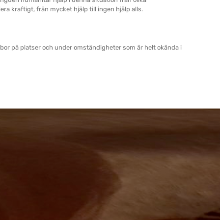
ra kraftigt, från mycket hjälp till ingen hjälp alls.
r bor på platser och under omständigheter som är helt okända i