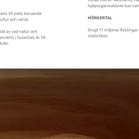
hjälporganisationer kan varie
lats till plats beroende
MÖRKERTAL
ultur och vanor.
Drygt 17 miljoner flyktinga
ydd av vad natur och
statistiken.
vänts i tusentals år, till
uler.