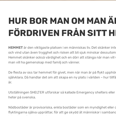
HUR BOR MAN OM MAN Ä
FÖRDRIVEN FRÅN SITT 
HEMMET
är den viktigaste platsen i en människas liv. Det skänker in
och vind utan även trygghet och risken att bli sjuk minskar dessuto
Hemmet skänker också värdighet och en dörr att stänga när man vill var
man vill ha gemenskap med familj och vänner.
De flesta av oss tar hemmet för givet, men när man är på flykt upphör
självklara. Då handlar det om att skapa en ny plats i världen – hur tillfäl
är.
Utställningen SHELTER utforskar så kallade Emergency shelters elle
heter på svenska.
Nödbostäder är provisoriska, enkla bostäder som en myndighet eller o
flyktingarna själva upprättar, för att ge skydd åt människor i samban