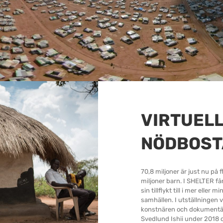
VIRTUEL
NÖDBOST
70,8 miljoner är just nu på 
miljoner barn. I SHELTER får 
sin tillflykt till i mer ell
samhällen. I utställningen 
konstnären och dokumentär
Svedlund Ishii under 2018 o