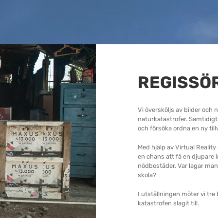
REGISSÖ
Vi översköljs av bilder och
naturkatastrofer. Samtidigt ä
och försöka ordna en ny till
Med hjälp av Virtual Realit
en chans att få en djupare i
nödbostäder. Var lagar man
skola?
I utställningen möter vi tre
katastrofen slagit till.