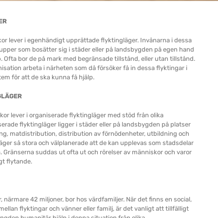
ER
r lever i egenhändigt upprättade flyktingläger. Invånarna i dessa
rupper som bosätter sig i städer eller på landsbygden på egen hand
 Ofta bor de på mark med begränsade tillstånd, eller utan tillstånd.
anisation arbeta i närheten som då försöker få in dessa flyktingar i
em för att de ska kunna få hjälp.
GLÄGER
r lever i organiserade flyktingläger med stöd från olika
erade flyktingläger ligger i städer eller på landsbygden på platser
ng, matdistribution, distribution av förnödenheter, utbildning och
läger så stora och välplanerade att de kan upplevas som stadsdelar
. Gränserna suddas ut ofta ut och rörelser av människor och varor
igt flytande.
r, närmare 42 miljoner, bor hos värdfamiljer. När det finns en social,
mellan flyktingar och vänner eller familj, är det vanligt att tillfälligt
ängden humanitär hjälp i denna situation från olika