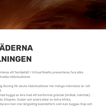
ÄDERNA
LNINGEN
eras ett familjetält. I Virtual Reality presenteras fyra olika
tvalda nödsituationer.
lig lösning för akuta nödsituationer när många människor är i ett
d.
ostad byggd av lera med ett konformat grästak (stråtak, halmtak),
a, Etiopien, Sudan och andra delar av östra Afrika.
 dyrare men mer långsiktig boendeform som kan byggas ihop och