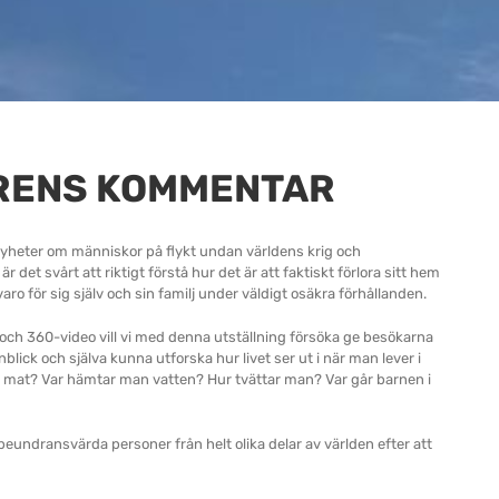
RENS KOMMENTAR
 nyheter om människor på flykt undan världens krig och
r det svårt att riktigt förstå hur det är att faktiskt förlora sitt hem
varo för sig själv och sin familj under väldigt osäkra förhållanden.
y och 360-video vill vi med denna utställning försöka ge besökarna
nblick och själva kunna utforska hur livet ser ut i när man lever i
 mat? Var hämtar man vatten? Hur tvättar man? Var går barnen i
 beundransvärda personer från helt olika delar av världen efter att